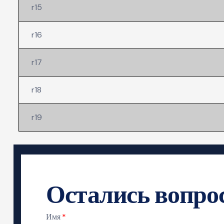
r15
r16
r17
r18
r19
Остались вопро
Имя