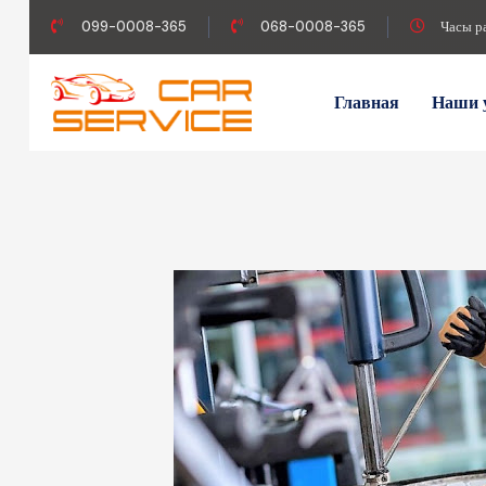
099-0008-365
068-0008-365
Часы р
Главная
Наши 