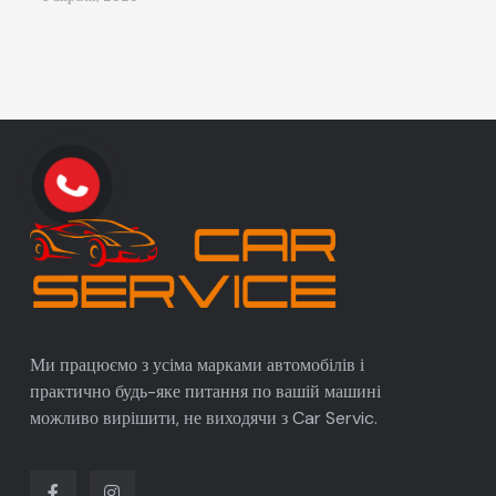
Ми працюємо з усіма марками автомобілів і
практично будь-яке питання по вашій машині
можливо вирішити, не виходячи з Car Servic.