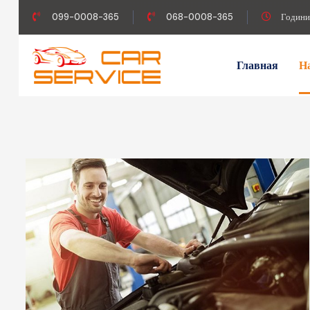
099-0008-365
068-0008-365
Години
Главная
Н