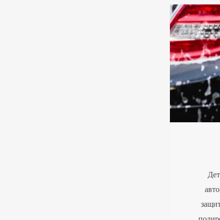
Дет
авто
защит
полир