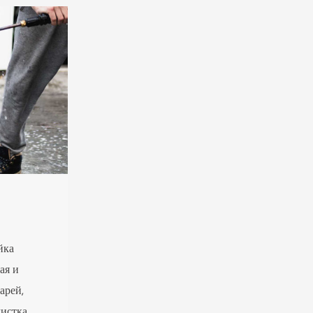
йка
ая и
арей,
чистка