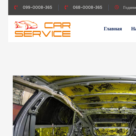
099-0008-365
068-0008-365
Години
Главная
Н